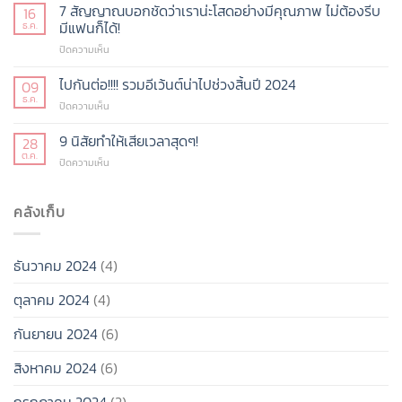
มา
7 สัญญาณบอกชัดว่าเราน่ะโสดอย่างมีคุณภาพ ไม่ต้องรีบ
16
เปิด
แรง
มีแฟนก็ได้!
ธ.ค.
ใหม่
แห่ง
ในปี
บน
ปิดความเห็น
ยุค
68
7
ร้อน
สัญญาณ
ไปกันต่อ!!!! รวมอีเว้นต์น่าไปช่วงสิ้นปี 2024
แรง
09
บอก
ไม่
ธ.ค.
บน
ปิดความเห็น
ชัด
ไหว!!!
ไป
ว่า
กัน
9 นิสัยทำให้เสียเวลาสุดๆ!
28
เรา
ต่อ!!!!
ต.ค.
น่ะ
บน
ปิดความเห็น
รวม
โสด
9
อี
อย่าง
นิสัย
เว้น
มี
ทำให้
คลังเก็บ
ต์
คุณภาพ
เสีย
น่า
ไม่
เวลา
ไป
ต้อง
สุดๆ!
ช่วง
รีบ
ธันวาคม 2024
(4)
สิ้น
มี
ปี
แฟน
ตุลาคม 2024
(4)
2024
ก็ได้!
กันยายน 2024
(6)
สิงหาคม 2024
(6)