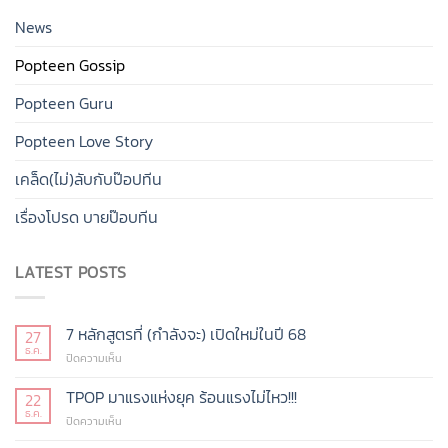
News
Popteen Gossip
Popteen Guru
Popteen Love Story
เคล็ด(ไม่)ลับกับป๊อปทีน
เรื่องโปรด บายป๊อบทีน
LATEST POSTS
7 หลักสูตรที่ (กำลังจะ) เปิดใหม่ในปี 68
27
ธ.ค.
บน
ปิดความเห็น
7
หลักสูตร
TPOP มาแรงแห่งยุค ร้อนแรงไม่ไหว!!!
22
ที่
ธ.ค.
บน
ปิดความเห็น
(กำลัง
TPOP
จะ)