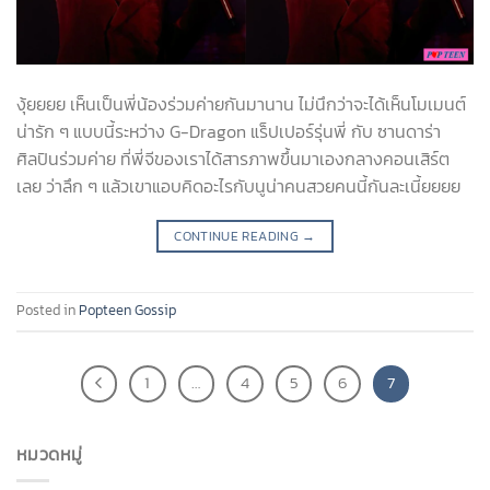
งุ้ยยยย เห็นเป็นพี่น้องร่วมค่ายกันมานาน ไม่นึกว่าจะได้เห็นโมเมนต์
น่ารัก ๆ แบบนี้ระหว่าง G-Dragon แร็ปเปอร์รุ่นพี่ กับ ซานดาร่า
ศิลปินร่วมค่าย ที่พี่จีของเราได้สารภาพขึ้นมาเองกลางคอนเสิร์ต
เลย ว่าลึก ๆ แล้วเขาแอบคิดอะไรกับนูน่าคนสวยคนนี้กันละเนี้ยยยย
CONTINUE READING
→
Posted in
Popteen Gossip
1
…
4
5
6
7
หมวดหมู่