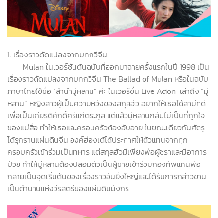
1. เรื่องราวดัดแปลงจากบทกวีจีน
Mulan ในเวอร์ชันต้นฉบับที่ออกมาฉายครั้งแรกในปี 1998 เป็น
เรื่องราวดัดแปลงจากบทกวีจีน The Ballad of Mulan หรือในฉบับ
ภาษาไทยใช้ชื่อ “ลำนำมู่หลาน” ค่ะ ในเวอร์ชั่น Live Acion เล่าถึง “มู่
หลาน” หญิงสาวผู้เป็นความหวังของสกุลฮัว อยากให้เธอได้สามีที่ดี
เพื่อเป็นเกียรติศักดิ์ศรีแก่ตระกูล แต่แล้วมู่หลานกลับไม่เป็นที่ถูกใจ
ของแม่สื่อ ทำให้เธอและครอบครัวต้องอับอาย ในขณะเดียวกันศัตรู
ได้รุกรานแผ่นดินจีน องค์ฮ่องเต้ได้ประกาศให้ตัวแทนจากทุก
ครอบครัวเข้าร่วมเป็นทหาร แต่สกุลฮัวมีเพียงพ่อผู้ชราและมีอาการ
ป่วย ทำให้มู่หลานต้องปลอมตัวเป็นผู้ชายเข้าร่วมกองทัพแทนพ่อ
กลายเป็นจุดเริ่มต้นของเรื่องราวอันยิ่งใหญ่และได้รับการกล่าวขาน
เป็นตำนานแห่งวีรสตรีของแผ่นดินมังกร