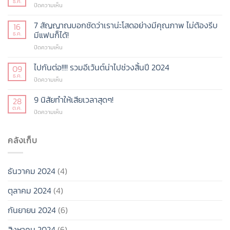
ธ.ค.
บน
ปิดความเห็น
(กำลัง
TPOP
จะ)
มา
7 สัญญาณบอกชัดว่าเราน่ะโสดอย่างมีคุณภาพ ไม่ต้องรีบ
16
เปิด
แรง
มีแฟนก็ได้!
ธ.ค.
ใหม่
แห่ง
ในปี
บน
ปิดความเห็น
ยุค
68
7
ร้อน
สัญญาณ
ไปกันต่อ!!!! รวมอีเว้นต์น่าไปช่วงสิ้นปี 2024
แรง
09
บอก
ไม่
ธ.ค.
บน
ปิดความเห็น
ชัด
ไหว!!!
ไป
ว่า
กัน
9 นิสัยทำให้เสียเวลาสุดๆ!
28
เรา
ต่อ!!!!
ต.ค.
น่ะ
บน
ปิดความเห็น
รวม
โสด
9
อี
อย่าง
นิสัย
เว้น
มี
ทำให้
คลังเก็บ
ต์
คุณภาพ
เสีย
น่า
ไม่
เวลา
ไป
ต้อง
สุดๆ!
ช่วง
รีบ
ธันวาคม 2024
(4)
สิ้น
มี
ปี
แฟน
ตุลาคม 2024
(4)
2024
ก็ได้!
กันยายน 2024
(6)
สิงหาคม 2024
(6)