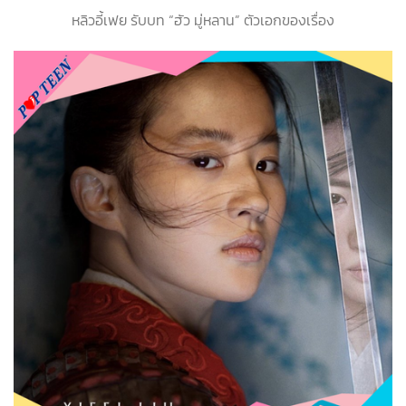
หลิวอี้เฟย รับบท “ฮัว มู่หลาน” ตัวเอกของเรื่อง