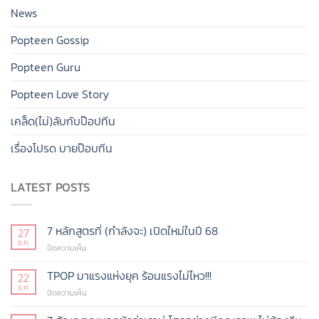
News
Popteen Gossip
Popteen Guru
Popteen Love Story
เคล็ด(ไม่)ลับกับป๊อปทีน
เรื่องโปรด บายป๊อบทีน
LATEST POSTS
7 หลักสูตรที่ (กำลังจะ) เปิดใหม่ในปี 68
27
ธ.ค.
บน
ปิดความเห็น
7
หลักสูตร
TPOP มาแรงแห่งยุค ร้อนแรงไม่ไหว!!!
22
ที่
ธ.ค.
บน
ปิดความเห็น
(กำลัง
TPOP
จะ)
มา