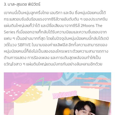
3. บาส-สุรเดช พินิวัตร์
เขาคนนี้เป็นหนุ่มลูกครึ่งไทย เอมริกา และจีน ซึ่งหนุ่มน้อยคนนี้ได้
กระแสตอบรับอันร้อนแรงจากซีรีส์วายอันดับต้น ๆ ของประเทศจีน
แผ่นดินใหญ่เลยก็ว่าได้ และมีชื่อเสียงมาจากซีรีส์
2Moons The
Series
ที่เมื่อออกฉายก็กลับได้รับความนิยมและความชื่นชอบจาก
แฟน ๆ เป็นอย่างมากที่สุด โดยในปัจจุบันหนุ่มน้อยคนนี้กลับได้เดบิ
วต์ในวง
SBFIVE
ในนามของค่ายเลิฟอีส อีกทั้งความสามารถของ
หนุ่มน้อยคนนี้ก็ยังไม่เป็นสองรองใครเพราะด้วยความสามารถทาง
ด้านการแสดง การร้องเพลง และการเต้นสุดพลังจนทำให้เป็น
ขวัญใจสาว ๆ แผ่นดินใหญ่แดนมังกรกันอย่างล้นหลามอีกด้วย