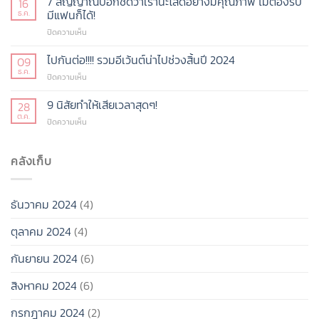
7 สัญญาณบอกชัดว่าเราน่ะโสดอย่างมีคุณภาพ ไม่ต้องรีบ
16
เปิด
แรง
มีแฟนก็ได้!
ธ.ค.
ใหม่
แห่ง
ในปี
บน
ปิดความเห็น
ยุค
68
7
ร้อน
สัญญาณ
ไปกันต่อ!!!! รวมอีเว้นต์น่าไปช่วงสิ้นปี 2024
แรง
09
บอก
ไม่
ธ.ค.
บน
ปิดความเห็น
ชัด
ไหว!!!
ไป
ว่า
กัน
9 นิสัยทำให้เสียเวลาสุดๆ!
28
เรา
ต่อ!!!!
ต.ค.
น่ะ
บน
ปิดความเห็น
รวม
โสด
9
อี
อย่าง
นิสัย
เว้น
มี
ทำให้
คลังเก็บ
ต์
คุณภาพ
เสีย
น่า
ไม่
เวลา
ไป
ต้อง
สุดๆ!
ช่วง
รีบ
ธันวาคม 2024
(4)
สิ้น
มี
ปี
แฟน
ตุลาคม 2024
(4)
2024
ก็ได้!
กันยายน 2024
(6)
สิงหาคม 2024
(6)
กรกฎาคม 2024
(2)