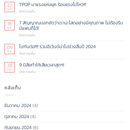
หลักสูตร
TPOP มาแรงแห่งยุค ร้อนแรงไม่ไหว!!!
22
ที่
ธ.ค.
บน
ปิดความเห็น
(กำลัง
TPOP
จะ)
มา
7 สัญญาณบอกชัดว่าเราน่ะโสดอย่างมีคุณภาพ ไม่ต้องรีบ
16
เปิด
แรง
มีแฟนก็ได้!
ธ.ค.
ใหม่
แห่ง
ในปี
บน
ปิดความเห็น
ยุค
68
7
ร้อน
สัญญาณ
ไปกันต่อ!!!! รวมอีเว้นต์น่าไปช่วงสิ้นปี 2024
แรง
09
บอก
ไม่
ธ.ค.
บน
ปิดความเห็น
ชัด
ไหว!!!
ไป
ว่า
กัน
9 นิสัยทำให้เสียเวลาสุดๆ!
28
เรา
ต่อ!!!!
ต.ค.
น่ะ
บน
ปิดความเห็น
รวม
โสด
9
อี
อย่าง
นิสัย
เว้น
มี
ทำให้
คลังเก็บ
ต์
คุณภาพ
เสีย
น่า
ไม่
เวลา
ไป
ต้อง
สุดๆ!
ช่วง
รีบ
ธันวาคม 2024
(4)
สิ้น
มี
ปี
แฟน
ตุลาคม 2024
(4)
2024
ก็ได้!
กันยายน 2024
(6)