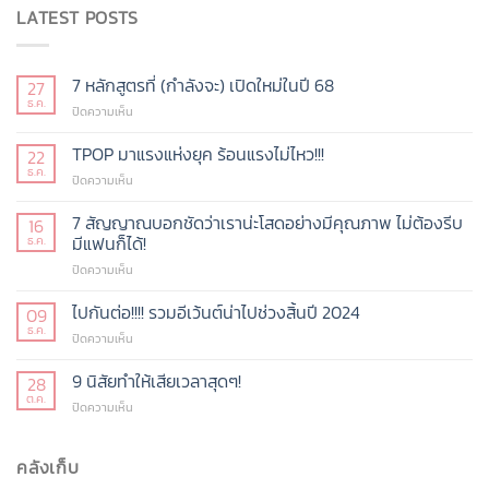
LATEST POSTS
7 หลักสูตรที่ (กำลังจะ) เปิดใหม่ในปี 68
27
ธ.ค.
บน
ปิดความเห็น
7
หลักสูตร
TPOP มาแรงแห่งยุค ร้อนแรงไม่ไหว!!!
22
ที่
ธ.ค.
บน
ปิดความเห็น
(กำลัง
TPOP
จะ)
มา
7 สัญญาณบอกชัดว่าเราน่ะโสดอย่างมีคุณภาพ ไม่ต้องรีบ
16
เปิด
แรง
มีแฟนก็ได้!
ธ.ค.
ใหม่
แห่ง
ในปี
บน
ปิดความเห็น
ยุค
68
7
ร้อน
สัญญาณ
ไปกันต่อ!!!! รวมอีเว้นต์น่าไปช่วงสิ้นปี 2024
แรง
09
บอก
ไม่
ธ.ค.
บน
ปิดความเห็น
ชัด
ไหว!!!
ไป
ว่า
กัน
9 นิสัยทำให้เสียเวลาสุดๆ!
28
เรา
ต่อ!!!!
ต.ค.
น่ะ
บน
ปิดความเห็น
รวม
โสด
9
อี
อย่าง
นิสัย
เว้น
มี
ทำให้
คลังเก็บ
ต์
คุณภาพ
เสีย
น่า