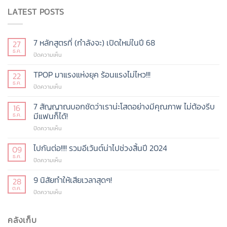
LATEST POSTS
7 หลักสูตรที่ (กำลังจะ) เปิดใหม่ในปี 68
27
ธ.ค.
บน
ปิดความเห็น
7
หลักสูตร
TPOP มาแรงแห่งยุค ร้อนแรงไม่ไหว!!!
22
ที่
ธ.ค.
บน
ปิดความเห็น
(กำลัง
TPOP
จะ)
มา
7 สัญญาณบอกชัดว่าเราน่ะโสดอย่างมีคุณภาพ ไม่ต้องรีบ
16
เปิด
แรง
มีแฟนก็ได้!
ธ.ค.
ใหม่
แห่ง
ในปี
บน
ปิดความเห็น
ยุค
68
7
ร้อน
สัญญาณ
ไปกันต่อ!!!! รวมอีเว้นต์น่าไปช่วงสิ้นปี 2024
แรง
09
บอก
ไม่
ธ.ค.
บน
ปิดความเห็น
ชัด
ไหว!!!
ไป
ว่า
กัน
9 นิสัยทำให้เสียเวลาสุดๆ!
28
เรา
ต่อ!!!!
ต.ค.
น่ะ
บน
ปิดความเห็น
รวม
โสด
9
อี
อย่าง
นิสัย
เว้น
มี
ทำให้
คลังเก็บ
ต์
คุณภาพ
เสีย