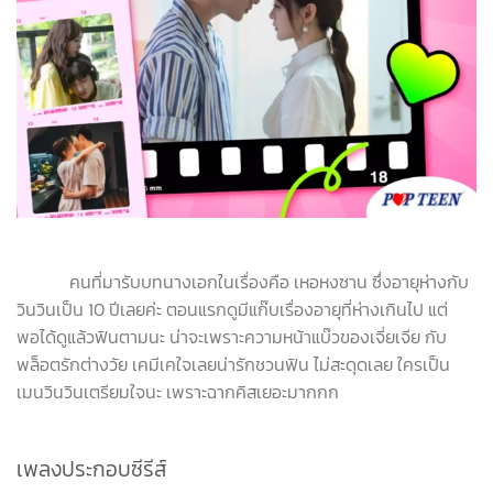
คนที่มารับบทนางเอกในเรื่องคือ เหอหงซาน ซึ่งอายุห่างกับ
วินวินเป็น 10 ปีเลยค่ะ ตอนแรกดูมีแก๊บเรื่องอายุที่ห่างเกินไป แต่
พอได้ดูแล้วฟินตามนะ น่าจะเพราะความหน้าแบ๊วของเจี่ยเจีย กับ
พล็อตรักต่างวัย เคมีเคใจเลยน่ารักชวนฟิน ไม่สะดุดเลย ใครเป็น
เมนวินวินเตรียมใจนะ เพราะฉากคิสเยอะมากกก
เพลงประกอบซีรีส์