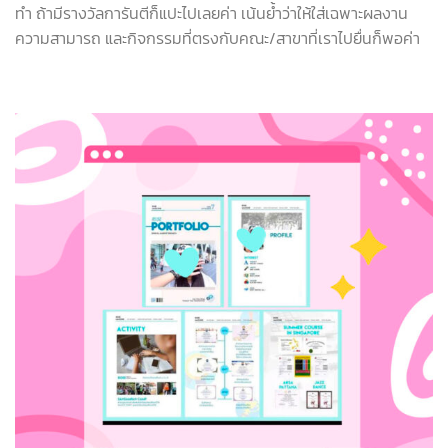
ทำ ถ้ามีรางวัลการันตีก็แปะไปเลยค่า เน้นย้ำว่าให้ใส่เฉพาะผลงาน
ความสามารถ และกิจกรรมที่ตรงกับคณะ/สาขาที่เราไปยื่นก็พอค่า