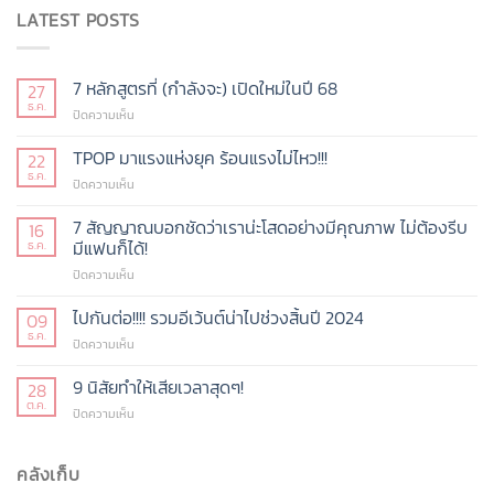
LATEST POSTS
7 หลักสูตรที่ (กำลังจะ) เปิดใหม่ในปี 68
27
ธ.ค.
บน
ปิดความเห็น
7
หลักสูตร
TPOP มาแรงแห่งยุค ร้อนแรงไม่ไหว!!!
22
ที่
ธ.ค.
บน
ปิดความเห็น
(กำลัง
TPOP
จะ)
มา
7 สัญญาณบอกชัดว่าเราน่ะโสดอย่างมีคุณภาพ ไม่ต้องรีบ
16
เปิด
แรง
มีแฟนก็ได้!
ธ.ค.
ใหม่
แห่ง
ในปี
บน
ปิดความเห็น
ยุค
68
7
ร้อน
สัญญาณ
ไปกันต่อ!!!! รวมอีเว้นต์น่าไปช่วงสิ้นปี 2024
แรง
09
บอก
ไม่
ธ.ค.
บน
ปิดความเห็น
ชัด
ไหว!!!
ไป
ว่า
กัน
9 นิสัยทำให้เสียเวลาสุดๆ!
28
เรา
ต่อ!!!!
ต.ค.
น่ะ
บน
ปิดความเห็น
รวม
โสด
9
อี
อย่าง
นิสัย
เว้น
มี
ทำให้
คลังเก็บ
ต์
คุณภาพ
เสีย
น่า