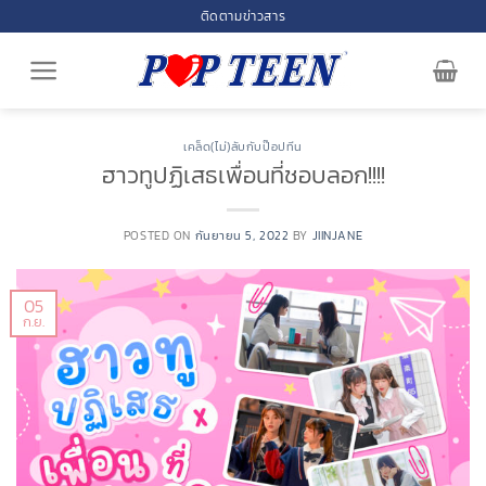
Skip
ติดตามข่าวสาร
to
content
เคล็ด(ไม่)ลับกับป๊อปทีน
ฮาวทูปฏิเสธเพื่อนที่ชอบลอก!!!!
POSTED ON
กันยายน 5, 2022
BY
JIINJANE
05
ก.ย.