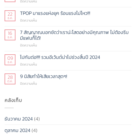
บน
ปิดความเห็น
7
หลักสูตร
TPOP มาแรงแห่งยุค ร้อนแรงไม่ไหว!!!
22
ที่
ธ.ค.
บน
ปิดความเห็น
(กำลัง
TPOP
จะ)
มา
7 สัญญาณบอกชัดว่าเราน่ะโสดอย่างมีคุณภาพ ไม่ต้องรีบ
16
เปิด
แรง
มีแฟนก็ได้!
ธ.ค.
ใหม่
แห่ง
ในปี
บน
ปิดความเห็น
ยุค
68
7
ร้อน
สัญญาณ
ไปกันต่อ!!!! รวมอีเว้นต์น่าไปช่วงสิ้นปี 2024
แรง
09
บอก
ไม่
ธ.ค.
บน
ปิดความเห็น
ชัด
ไหว!!!
ไป
ว่า
กัน
9 นิสัยทำให้เสียเวลาสุดๆ!
28
เรา
ต่อ!!!!
ต.ค.
น่ะ
บน
ปิดความเห็น
รวม
โสด
9
อี
อย่าง
นิสัย
เว้น
มี
ทำให้
คลังเก็บ
ต์
คุณภาพ
เสีย
น่า
ไม่
เวลา
ไป
ต้อง
สุดๆ!
ช่วง
รีบ
ธันวาคม 2024
(4)
สิ้น
มี
ปี
แฟน
ตุลาคม 2024
(4)
2024
ก็ได้!