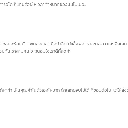
ต่ถ้ารอได้ ก็แค่ปล่อยให้เวลาทำหน้าที่ของมันไปเนอะ
ราชอบพร้อมกับแฟนของเขา คือถ้าจิตไม่แข็งพอ เราจะนอยด์ และเสียใจ
้อมกันเราสามคน จะถนอมใจเราดีที่สุดค่ะ
 ก็หาทำ เห็นคุณค่าในตัวเองให้มาก ถ้าเลิกชอบไม่ได้ ก็ชอบต่อไป แต่ให้สิ่ง