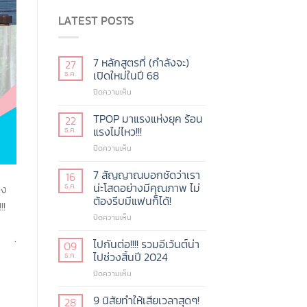
LATEST POSTS
7 หลักสูตรที่ (กำลังจะ)
27
เปิดใหม่ในปี 68
ธ.ค.
บน
ปิดความเห็น
7
หลักสูตร
TPOP มาแรงแห่งยุค ร้อน
22
ที่
แรงไม่ไหว!!!
ธ.ค.
(กำลัง
บน
ปิดความเห็น
จะ)
TPOP
เปิด
มา
7 สัญญาณบอกชัดว่าเรา
ใหม่
16
แรง
ในปี
น่ะโสดอย่างมีคุณภาพ ไม่
ธ.ค.
ดง
แห่ง
68
ต้องรีบมีแฟนก็ได้!
!!
ยุค
บน
ปิดความเห็น
ร้อน
7
แรง
.
สัญญาณ
ไม่
ไปกันต่อ!!!! รวมอีเว้นต์น่า
09
บอก
ไหว!!!
ไปช่วงสิ้นปี 2024
ธ.ค.
ชัด
บน
ปิดความเห็น
ว่า
ไป
เรา
กัน
9 นิสัยทำให้เสียเวลาสุดๆ!
น่ะ
28