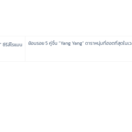
ย้อนรอย 5 คู่จิ้น “Yang Yang” ดาราหนุ่มที่ฮอตที่สุดในเวล
 ซีรีส์โรแมน