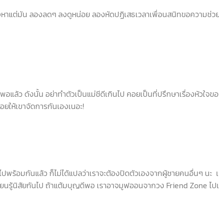
แต่มัน ลองลดๆ ลงดูหน่อย ลองหัดปฏิเสธเวลาเพื่อนสนิทขอความช่ว
ว ดังนั้น อย่าทำตัวเป็นแม่ชีดีเกินไป คอยเป็นที่ปรึกษาเรื่องหัวใจข
่อยให้เขาจัดการกันเองเนอะ!
อมกันแล้ว ก็ไม่ได้แปลว่าเราจะต้องปิดตัวเองจากผู้ชายคนอื่นๆ นะ เ
เรียนรู้นิสัยกันไป ถ้าแต้มบุญดีพอ เราอาจมูฟออนจากวง Friend Zone ไป