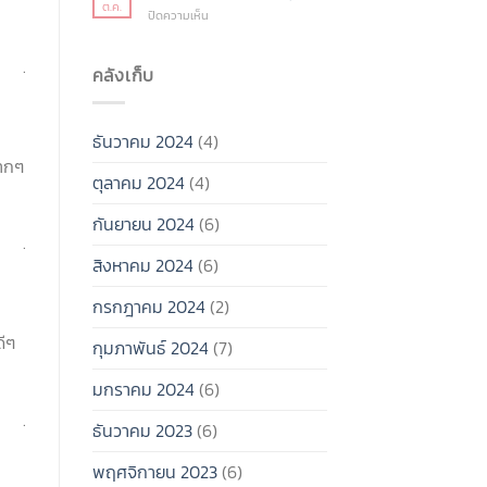
ต่อ!!!!
โสด
ต.ค.
บน
ปิดความเห็น
รวม
อย่าง
9
อี
มี
นิสัย
เว้น
คุณภาพ
.
ทำให้
คลังเก็บ
ต์
ไม่
เสีย
น่า
ต้อง
เวลา
ไป
รีบ
สุดๆ!
ช่วง
มี
ธันวาคม 2024
(4)
สิ้น
แฟน
มากๆ
ปี
ก็ได้!
ตุลาคม 2024
(4)
2024
กันยายน 2024
(6)
.
สิงหาคม 2024
(6)
กรกฎาคม 2024
(2)
ดีๆ
กุมภาพันธ์ 2024
(7)
มกราคม 2024
(6)
.
ธันวาคม 2023
(6)
พฤศจิกายน 2023
(6)