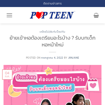
Skip
ติดตามข่าวสาร
to
content
เคล็ด(ไม่)ลับกับป๊อปทีน
ย้ายเข้าหอต้องเตรียมอะไรบ้าง ? รับบทเด็ก
หอหน้าใหม่
POSTED ON
กรกฎาคม 4, 2022
BY
JIINJANE
04
ก.ค.