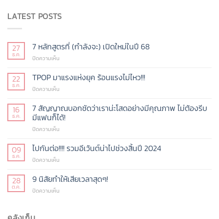
LATEST POSTS
7 หลักสูตรที่ (กำลังจะ) เปิดใหม่ในปี 68
27
ธ.ค.
บน
ปิดความเห็น
7
หลักสูตร
TPOP มาแรงแห่งยุค ร้อนแรงไม่ไหว!!!
22
ที่
ธ.ค.
บน
ปิดความเห็น
(กำลัง
TPOP
จะ)
มา
7 สัญญาณบอกชัดว่าเราน่ะโสดอย่างมีคุณภาพ ไม่ต้องรีบ
16
เปิด
แรง
มีแฟนก็ได้!
ธ.ค.
ใหม่
แห่ง
ในปี
บน
ปิดความเห็น
ยุค
68
7
ร้อน
สัญญาณ
ไปกันต่อ!!!! รวมอีเว้นต์น่าไปช่วงสิ้นปี 2024
แรง
09
บอก
ไม่
ธ.ค.
บน
ปิดความเห็น
ชัด
ไหว!!!
ไป
ว่า
กัน
9 นิสัยทำให้เสียเวลาสุดๆ!
28
เรา
ต่อ!!!!
ต.ค.
น่ะ
บน
ปิดความเห็น
รวม
โสด
9
อี
อย่าง
นิสัย
เว้น
มี
ทำให้
คลังเก็บ
ต์