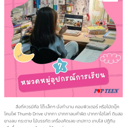
สิ่งที่ควรมีคือ โต๊ะเล็กๆ นั่งทำงาน คอมพิวเตอร์ หรือโน้ตบุ๊ค
โคมไฟ Thumb Drive ปากกา ปากกาลบคำผิด ปากกาไฮไลท์ ดินสอ
ยางลบ กระดาษ ไม้บรรทัด เครื่องคิดเลข เทปกาว เทปใส ปฏิทิน