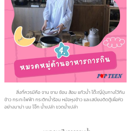
สิ่งที่ควรมีคือ จาน ชาม ช้อน ส้อม แก้วน้ำ โต๊ะญี่ปุ่นกางไว้กิน
ข้าว กระทะไฟฟ้า กระติกน้ำร้อน หม้อหุงข้าว และเสบียงติดตู้เผื่อหิว
อย่างมาม่า นม โจ๊ก น้ำเปล่า ขวดน้ำเปล่า