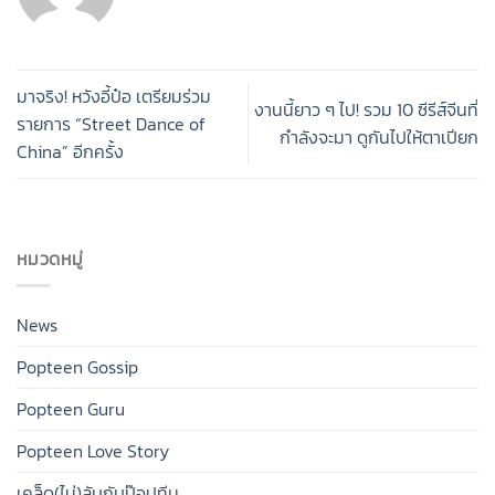
มาจริง! หวังอี้ป๋อ เตรียมร่วม
งานนี้ยาว ๆ ไป! รวม 10 ซีรีส์จีนที่
รายการ “Street Dance of
กำลังจะมา ดูกันไปให้ตาเปียก
China” อีกครั้ง
หมวดหมู่
News
Popteen Gossip
Popteen Guru
Popteen Love Story
เคล็ด(ไม่)ลับกับป๊อปทีน