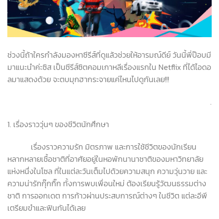
ช่วงนี้ถ้าใครกำลังมองหาซีรีส์ที่ดูแล้วช่วยให้อารมณ์ดีย์ วันนี้พี่ป๊อบมี
มาแนะนำค่ะซิส เป็นซีรีส์ซิตคอมเกาหลีเรื่องแรกใน Netflix ที่ได้ไอดอ
ลมาแสดงด้วย จะตบมุกฮากระจายแค่ไหนไปดูกันเลย!!!
.
1. เรื่องราววุ่นๆ ของชีวิตนักศึกษา
เรื่องราวความรัก มิตรภาพ และการใช้ชีวิตของนักเรียน
หลากหลายเชื้อชาติที่อาศัยอยู่ในหอพักนานาชาติของมหาวิทยาลัย
แห่งหนึ่งในโซล ที่ในแต่ละวันเต็มไปด้วยความสนุก ความวุ่นวาย และ
ความน่ารักกุ๊กกิ๊ก ทั้งการพบเพื่อนใหม่ ต้องเรียนรู้วัฒนธรรมต่าง
ชาติ การออกเดต การก้าวผ่านประสบการณ์ต่างๆ ในชีวิต แต่ละอีพี
เตรียมขำและฟินกันได้เลย