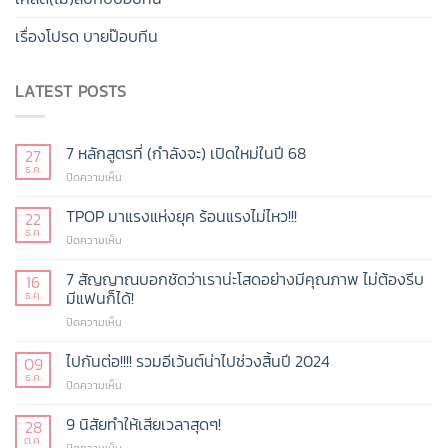
เรื่องโปรด บายป๊อบทีน
LATEST POSTS
7 หลักสูตรที่ (กำลังจะ) เปิดใหม่ในปี 68
27
ธ.ค.
บน
ปิดความเห็น
7
หลักสูตร
TPOP มาแรงแห่งยุค ร้อนแรงไม่ไหว!!!
22
ที่
ธ.ค.
บน
ปิดความเห็น
(กำลัง
TPOP
จะ)
มา
7 สัญญาณบอกชัดว่าเราน่ะโสดอย่างมีคุณภาพ ไม่ต้องรีบ
16
เปิด
แรง
มีแฟนก็ได้!
ธ.ค.
ใหม่
แห่ง
ในปี
บน
ปิดความเห็น
ยุค
68
7
ร้อน
สัญญาณ
ไปกันต่อ!!!! รวมอีเว้นต์น่าไปช่วงสิ้นปี 2024
แรง
09
บอก
ไม่
ธ.ค.
บน
ปิดความเห็น
ชัด
ไหว!!!
ไป
ว่า
กัน
9 นิสัยทำให้เสียเวลาสุดๆ!
28
เรา
ต่อ!!!!
ต.ค.
น่ะ
บน