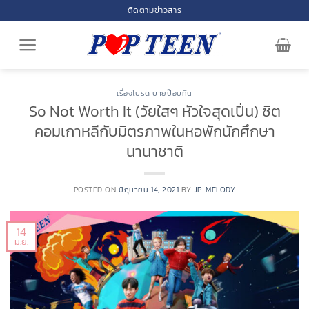
Skip
ติดตามข่าวสาร
to
content
เรื่องโปรด บายป๊อบทีน
So Not Worth It (วัยใสๆ หัวใจสุดเปิ่น) ซิต
คอมเกาหลีกับมิตรภาพในหอพักนักศึกษา
นานาชาติ
POSTED ON
มิถุนายน 14, 2021
BY
JP. MELODY
14
มิ.ย.