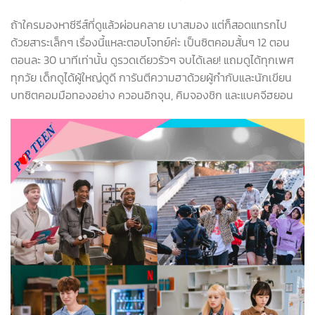
ถ้าใครมองหาซีรีส์ที่ดูแล้วผ่อนคลาย เบาสมอง แต่ก็สอดแทรกไป
ด้วยสาระเล็กๆ เรื่องนี้แหละตอบโจทย์ค่ะ เป็นซิตคอมสั้นๆ 12 ตอน
ตอนละ 30 นาทีเท่านั้น ดูรวดเดียวรัวๆ จบได้เลย! แถมดูได้ทุกเพศ
ทุกวัย เด็กดูได้ผู้ใหญ่ดูดี การันตีความฮาด้วยผู้กำกับและนักเขียน
บทซิตคอมมือทองอย่าง ควอนอิกจุน, คิมจองชิก และแบคจีฮยอน