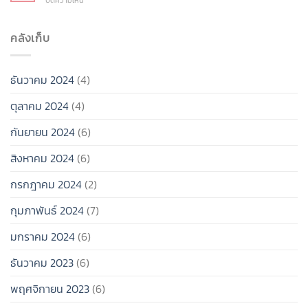
ปิดความเห็น
รวม
โสด
9
อี
อย่าง
นิสัย
เว้น
มี
ทำให้
คลังเก็บ
ต์
คุณภาพ
เสีย
น่า
ไม่
เวลา
ไป
ต้อง
สุดๆ!
ช่วง
รีบ
ธันวาคม 2024
(4)
สิ้น
มี
ปี
แฟน
ตุลาคม 2024
(4)
2024
ก็ได้!
กันยายน 2024
(6)
สิงหาคม 2024
(6)
กรกฎาคม 2024
(2)
กุมภาพันธ์ 2024
(7)
มกราคม 2024
(6)
ธันวาคม 2023
(6)
พฤศจิกายน 2023
(6)