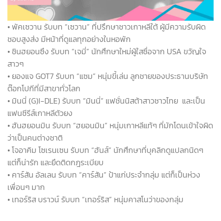
• พัคเซวาน รับบท “เซวาน” ที่ปรึกษาชาวเกาหลีใต้ ผู้มีความรับผิด
ชอบสูงส่ง มีหน้าที่ดูแลทุกอย่างในหอพัก
• ชินฮยอนซึง รับบท “เจมี่” นักศึกษาใหม่ผู้ใสซื่อจาก USA ขวัญใจ
สาวๆ
• ยองแจ GOT7 รับบท “แซม” หนุ่มขี้เล่น ลูกชายของประธานบริษัท
ต๊อกโปกีที่มีสาขาทั่วโลก
• มินนี่ (G)I-DLE) รับบท “มินนี่” แฟชั่นนิสต้าสาวชาวไทย และเป็น
แฟนซีรีส์เกาหลีตัวยง
• ฮันฮยอนมิน รับบท “ฮยอนมิน” หนุ่มเกาหลีแท้ๆ ที่มักโดนเข้าใจผิด
ว่าเป็นคนต่างชาติ
• โจอาคิม โซเรนเซน รับบท “ฮันส์” นักศึกษาที่บุคลิกดูแปลกนิดๆ
แต่ก็น่ารัก และยึดติดกฎระเบียบ
• คาร์สัน อัลเลน รับบท “คาร์สัน” ป้าแก่ประจำกลุ่ม แต่ก็เป็นห่วง
เพื่อนๆ มาก
• เทอร์ริส บราวน์ รับบท “เทอร์ริส” หนุ่มคาสโนว่าของกลุ่ม