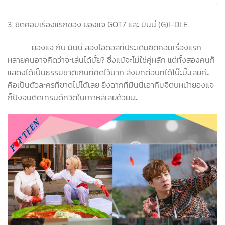
.
3. ซิตคอมเรื่องแรกของ ยองแจ GOT7 และ มินนี่ (G)I-DLE
ยองแจ กับ มินนี่ สองไอดอลที่ประเดิมซิตคอมเรื่องแรก
หลายคนอาจคิดว่าจะเล่นได้มั้ย? ซึ่งแม้จะไม่ใช่คู่หลัก แต่ทั้งสองคนก็
แสดงได้เป็นธรรมชาติเกินที่คิดไว้มาก ส่งบทต่อบทได้โบ๊ะบ๊ะเลยค่ะ
คือเป็นตัวละครที่ขาดไม่ได้เลย ยิ่งฉากที่มินนี่เอากิมจิตบหน้ายองแจ
ก็ปังจนติดเทรนด์ทวิตในเกาหลีเลยด้วยนะ