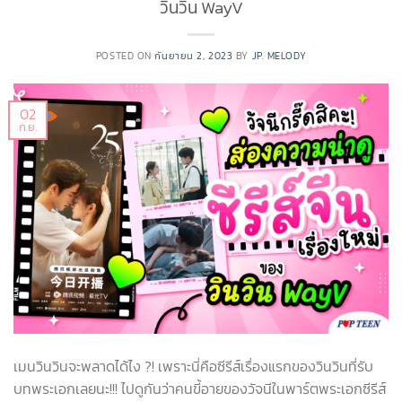
วินวิน WayV
POSTED ON
กันยายน 2, 2023
BY
JP. MELODY
02
ก.ย.
เมนวินวินจะพลาดได้ไง ?! เพราะนี่คือซีรีส์เรื่องแรกของวินวินที่รับ
บทพระเอกเลยนะ!!! ไปดูกันว่าคนขี้อายของวัจนีในพาร์ตพระเอกซีรีส์