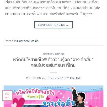
แต่เซเลบจีนก็กินรวบแฟลชตากล้องและแฟนๆ เหมือนกันนะ ซึ่งเซ
เลบจีนตัวตึงตัวท็อปของวงการก็ไปงานนี้ถึง 2 คนเลยค่า นั่นก็คือ
หยางหยาง และ หลิวอี้เฟย ความออร่าคือท็อปฟอร์ม ไปดูววว
CONTINUE READING
→
Posted in
Popteen Gossip
POPTEEN GOSSIP
หวีดกันให้สาแก่ใจ!!! ทำความรู้จัก “จางเจ๋อฮั่น”
ก่อนไปจอยในคอนฯ ที่ไทย!
POSTED ON
พฤษภาคม 2, 2023
BY
JIINJANE
02
พ.ค.