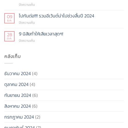
แห่ง
ในปี
บน
ปิดความเห็น
ยุค
68
7
ร้อน
สัญญาณ
ไปกันต่อ!!!! รวมอีเว้นต์น่าไปช่วงสิ้นปี 2024
แรง
09
บอก
ไม่
ธ.ค.
บน
ปิดความเห็น
ชัด
ไหว!!!
ไป
ว่า
กัน
9 นิสัยทำให้เสียเวลาสุดๆ!
28
เรา
ต่อ!!!!
ต.ค.
น่ะ
บน
ปิดความเห็น
รวม
โสด
9
อี
อย่าง
นิสัย
เว้น
มี
ทำให้
คลังเก็บ
ต์
คุณภาพ
เสีย
น่า
ไม่
เวลา
ไป
ต้อง
สุดๆ!
ช่วง
รีบ
ธันวาคม 2024
(4)
สิ้น
มี
ปี
แฟน
ตุลาคม 2024
(4)
2024
ก็ได้!
กันยายน 2024
(6)
สิงหาคม 2024
(6)
กรกฎาคม 2024
(2)
กุมภาพันธ์ 2024
(7)