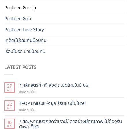
Popteen Gossip
Popteen Guru
Popteen Love Story
เคล็ด(ไม่)ลับกับป๊อปทีน
เรื่องโปรด บายป๊อบทีน
LATEST POSTS
7 หลักสูตรที่ (กำลังจะ) เปิดใหม่ในปี 68
27
ธ.ค.
บน
ปิดความเห็น
7
หลักสูตร
TPOP มาแรงแห่งยุค ร้อนแรงไม่ไหว!!!
22
ที่
ธ.ค.
บน
ปิดความเห็น
(กำลัง
TPOP
จะ)
มา
7 สัญญาณบอกชัดว่าเราน่ะโสดอย่างมีคุณภาพ ไม่ต้องรีบ
16
เปิด
แรง
มีแฟนก็ได้!
ธ.ค.
ใหม่