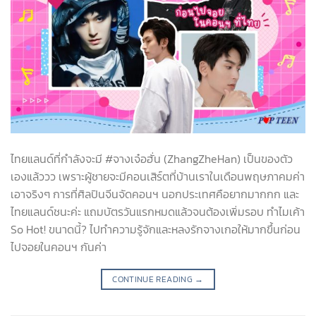
ไทยแลนด์ที่กำลังจะมี #จางเจ๋อฮั่น (ZhangZheHan) เป็นของตัว
เองแล้ววว เพราะผู้ชายจะมีคอนเสิร์ตที่บ้านเราในเดือนพฤษภาคมค่า
เอาจริงๆ การที่ศิลปินจีนจัดคอนฯ นอกประเทศคือยากมากกก และ
ไทยแลนด์ชนะค่ะ แถมบัตรวันแรกหมดแล้วจนต้องเพิ่มรอบ ทำไมเค้า
So Hot! ขนาดนี้? ไปทำความรู้จักและหลงรักจางเกอให้มากขึ้นก่อน
ไปจอยในคอนฯ กันค่า
CONTINUE READING
→